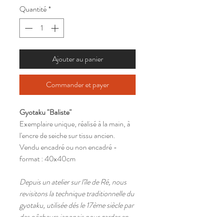
Quantité
*
Ajouter au panier
Commander et payer
Gyotaku "Baliste"
Exemplaire unique, réalisé à la main, à
l'encre de seiche sur tissu ancien.
Vendu encadré ou non encadré -
format : 40x40cm
Depuis un atelier sur l'île de Ré, nous
revisitons la technique traditionnelle du
gyotaku, utilisée dés le 17ème siècle par
des pêcheurs japonais pour garder en